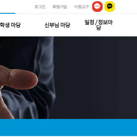
로그인
회원가입
수원교구
일정 / 정보마
학생 마당
신부님 마당
당